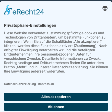
Auto mit Motorschaden verkaufen
Autos kaufen
Support
Kontakt
FAQ
Connect social
©homecar24 ltd 2026. Version: 3.5.7
Datenschutz
Impressum
AGB Händler
AGB Verbraucher
Über uns