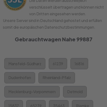
Die Daten werden ausschließlich
verschlüsselt übertragen und können nicht
von Dritten eingesehen werden.
Unsere Server sind in Deutschland gehostet und erfüllen
somit die europäischen Datenschutzbestimmungen.
Gebrauchtwagen Nahe 99887
Mansfeld-Südharz
61239
16816
Dudenhofen
Rheinland-Pfalz
Mecklenburg-Vorpommern
Detmold
15837
65239
35463
Riemke