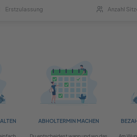
HALTEN
ABHOLTERMIN MACHEN
BEZA
einfach
Du entscheidest wann und wo das
Am Wuns