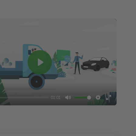
Play
01:01
Mute
Settings
Enter
fullscreen