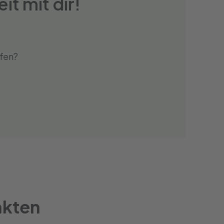
t mit dir!
fen?
akten