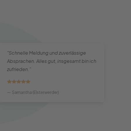
"Schnelle Meldung und zuverlässige
"Der
Absprachen. Alles gut, insgesamt bin ich
unko
zufrieden."
nur 
Res
Samantha (Elsterwerder)
To