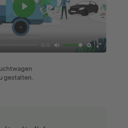
Play
01:01
Mute
Settings
Enter
fullscreen
rauchtwagen
u gestalten.