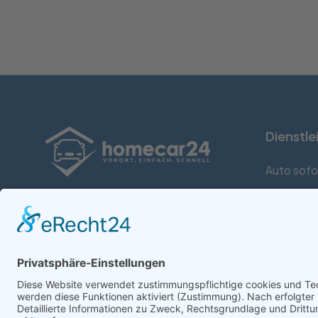
Dienstle
Auto sofo
Verkaufe dein Fahrzeug einfach und
Auto mit 
sicher online
[+]
Firmenwa
Auto nach