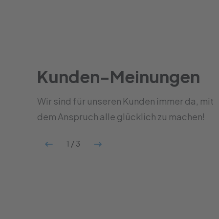
Kunden-Meinungen
ge
"Der ganze Ablauf war wirklich
Wir sind für unseren Kunden immer da, mit
in ich
unkompliziert und stressfrei. Ich musste
nur unterschreiben, der Händler hat den
dem Anspruch alle glücklich zu machen!
Rest gemacht."
1
/
3
Tobias (Nürnberg)