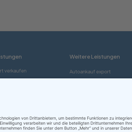
istungen
Weitere Leistungen
rt verkaufen
Autoankauf export
Totalschaden verkaufen
Unfallauto verkaufen
gen verkaufen
Auto mit Motorschaden verk
 Afrika verkaufen
Autos kaufen