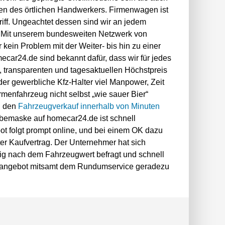
n des örtlichen Handwerkers. Firmenwagen ist
riff. Ungeachtet dessen sind wir an jedem
t. Mit unserem bundesweiten Netzwerk von
kein Problem mit der Weiter- bis hin zu einer
car24.de sind bekannt dafür, dass wir für jedes
, transparenten und tagesaktuellen Höchstpreis
 der gewerbliche Kfz-Halter viel Manpower, Zeit
rmenfahrzeug nicht selbst „wie sauer Bier“
n den
Fahrzeugverkauf innerhalb von Minuten
abemaske auf homecar24.de ist schnell
ot folgt prompt online, und bei einem OK dazu
ter Kaufvertrag. Der Unternehmer hat sich
g nach dem Fahrzeugwert befragt und schnell
aufangebot mitsamt dem Rundumservice geradezu