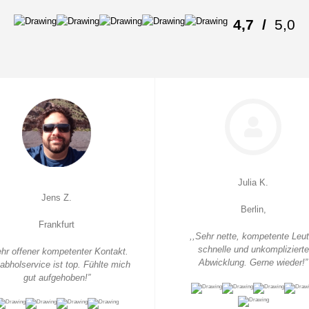
4,7
/
5,0
Julia K.
Jens Z.
Berlin,
Frankfurt
,,Sehr nette, kompetente Leut
schnelle und unkomplizierte
ehr offener kompetenter Kontakt.
Abwicklung. Gerne wieder!”
abholservice ist top. Fühlte mich
gut aufgehoben!”