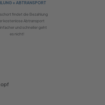
HLUNG + ABTRANSPORT
chort findet die Bezahlung
er kostenlose Abtransport
Einfacher und schneller geht
es nicht!
kopf