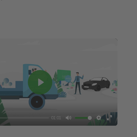
Play
01:01
Mute
Settings
Enter
fullscreen