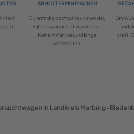
HALTEN
ABHOLTERMIN MACHEN
BEZA
einfach
Du entscheidest wann und wo das
Am Wuns
ngebot.
Fahrzeug abgeholt werden soll.
und d
Keine Anfahrten und lange
statt. 
Wartezeiten.
rauchtwagen in Landkreis Marburg-Bieden