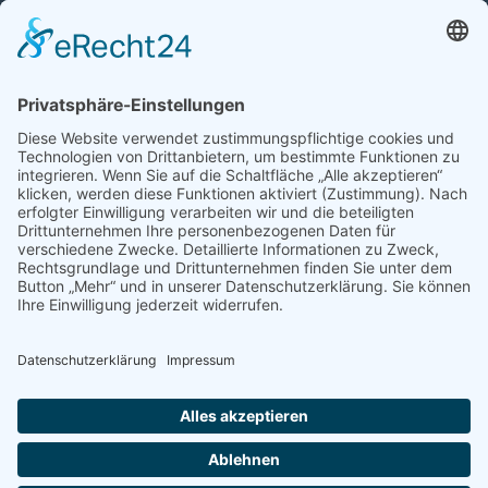
Auto mit Motorschaden verkaufen
Autos kaufen
Support
Kontakt
FAQ
Connect social
©homecar24 ltd 2026. Version: 3.5.7
Datenschutz
Impressum
AGB Händler
AGB Verbraucher
Über uns