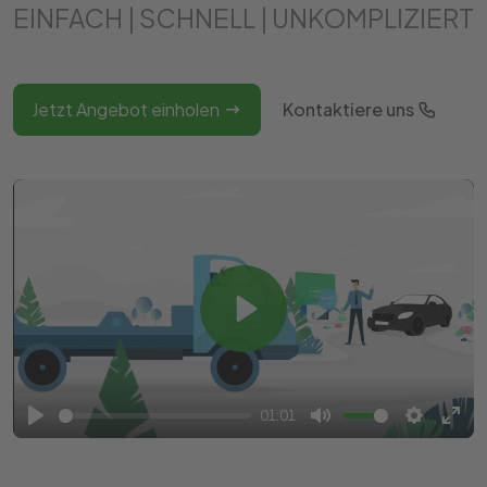
EINFACH | SCHNELL | UNKOMPLIZIERT
Jetzt Angebot einholen
Kontaktiere uns
Play
01:01
Play
Mute
Settings
Ente
full