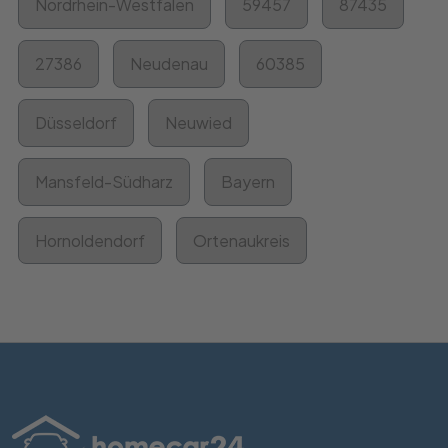
Nordrhein-Westfalen
59457
87435
27386
Neudenau
60385
Düsseldorf
Neuwied
Mansfeld-Südharz
Bayern
Hornoldendorf
Ortenaukreis