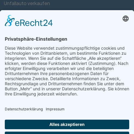
Unfallauto verkaufen
Auto mit Motorschaden verkaufen
Autos kaufen
Support
Kontakt
FAQ
Connect social
©homecar24 ltd 2026. Version: 3.5.7
Datenschutz
Impressum
AGB Händler