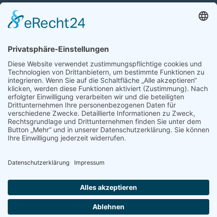
Auto mit Motorschaden verkaufen
Autos kaufen
Support
Kontakt
FAQ
Connect social
©homecar24 ltd 2026. Version: 3.5.7
Datenschutz
Impressum
AGB Händler
AGB Verbraucher
Über uns