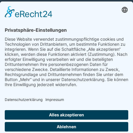
Auto mit Motorschaden verkaufen
Autos kaufen
Support
Kontakt
FAQ
Connect social
©homecar24 ltd 2026. Version: 3.5.7
Datenschutz
Impressum
AGB Händler
AGB Verbraucher
Über uns