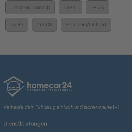
Unterreichenbach
74861
79576
75196
26409
Bornheim/Ostend
Verkaufe dein Fahrzeug einfach und sicher online
[+]
Dienstleistungen