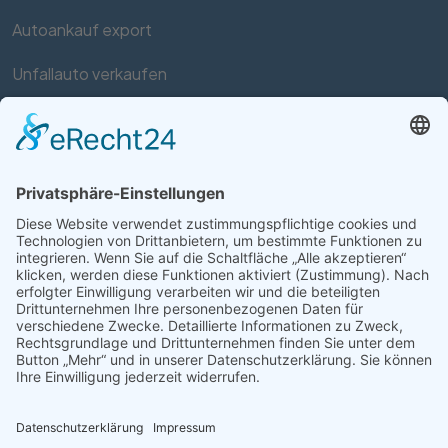
Autoankauf export
Unfallauto verkaufen
Auto mit Motorschaden verkaufen
Autos kaufen
Support
Kontakt
FAQ
Connect social