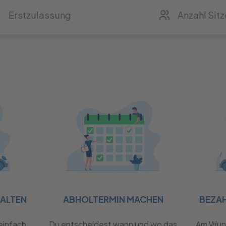
HALTEN
ABHOLTERMIN MACHEN
BEZA
einfach
Du entscheidest wann und wo das
Am Wuns