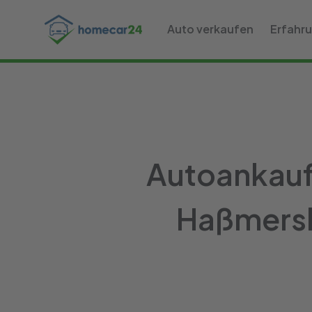
Auto verkaufen
Erfahr
Autoankauf
Haßmershe