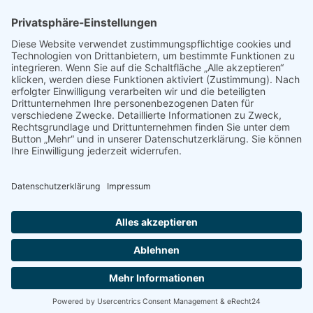
Autos kaufen
Support
Kontakt
FAQ
Connect social
©homecar24 ltd 2026. Version: 3.5.7
Datenschutz
Impressum
AGB Händler
AGB Verbraucher
Über uns