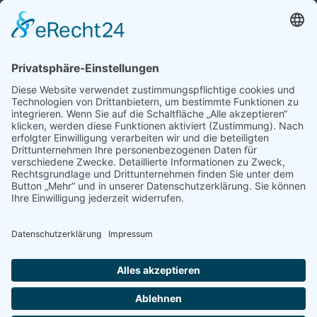
Auto mit Motorschaden verkaufen
Autos kaufen
Support
Kontakt
FAQ
Connect social
©homecar24 ltd 2026. Version: 3.5.7
Datenschutz
Impressum
AGB Händler
AGB Verbraucher
Über uns