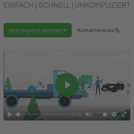
EINFACH | SCHNELL | UNKOMPLIZIERT
Jetzt Angebot einholen
Kontaktiere uns
Play
01:01
Play
Mute
Settings
Ente
full