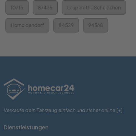
10715
87435
Lauperath- Scheidchen
Hornoldendorf
84529
94368
Verkaufe dein Fahrzeug einfach und sicher online
[+]
Dienstleistungen