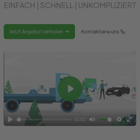
EINFACH | SCHNELL | UNKOMPLIZIERT
Jetzt Angebot einholen
Kontaktiere uns
Play
01:01
Play
Mute
Settings
Ente
full