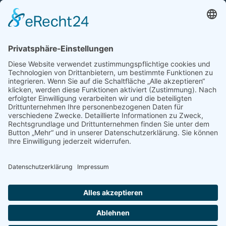
Auto mit Motorschaden verkaufen
Autos kaufen
Support
Kontakt
FAQ
Connect social
©homecar24 ltd 2026. Version: 3.5.7
Datenschutz
Impressum
AGB Händler
AGB Verbraucher
Über uns