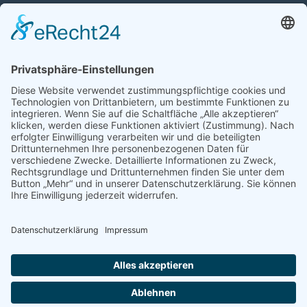
Auto mit Motorschaden verkaufen
Autos kaufen
Support
Kontakt
FAQ
Connect social
©homecar24 ltd 2026. Version: 3.5.7
Datenschutz
Impressum
AGB Händler
AGB Verbraucher
Über uns