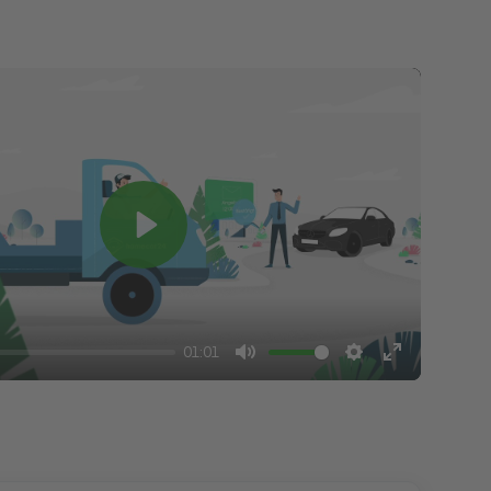
Play
01:01
Mute
Settings
Enter
fullscreen