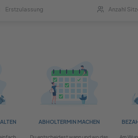
HALTEN
ABHOLTERMIN MACHEN
BEZA
einfach
Du entscheidest wann und wo das
Am Wuns