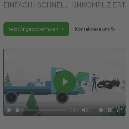
EINFACH | SCHNELL | UNKOMPLIZIERT
Jetzt Angebot einholen
Kontaktiere uns
Play
01:01
Play
Mute
Settings
Ente
full