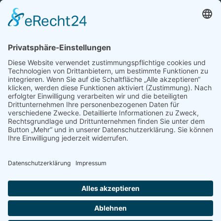
Auto mit Motorschaden verkaufen
Autos kaufen
Support
Kontakt
FAQ
Connect social
©homecar24 ltd 2026. Version: 3.5.7
Datenschutz
Impressum
AGB Händler
AGB Verbraucher
Über uns