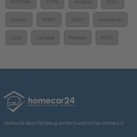
Kirchhain
75196
Rodgau
12621
Bayern
99887
28211
Neudenau
Leck
Leinatal
Perkam
91126
Verkaufe dein Fahrzeug einfach und sicher online
[+]