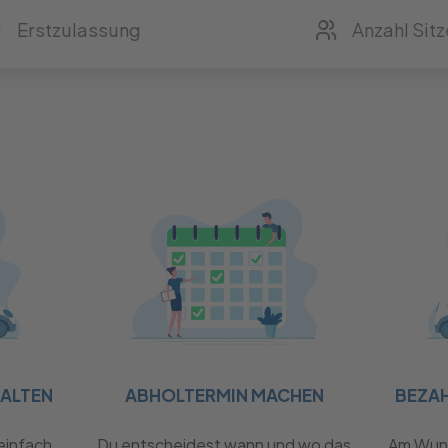
HALTEN
ABHOLTERMIN MACHEN
BEZA
einfach
Du entscheidest wann und wo das
Am Wuns