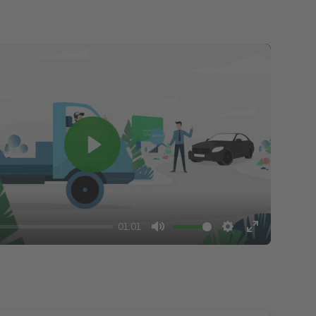
Play
01:01
Mute
Settings
Enter
fullscreen