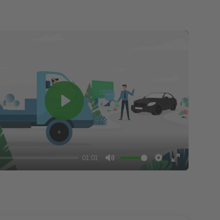
Play
01:01
Mute
Settings
Enter
fullscreen