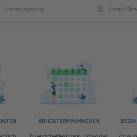
HALTEN
ABHOLTERMIN MACHEN
BEZA
einfach
Du entscheidest wann und wo das
Am Wuns