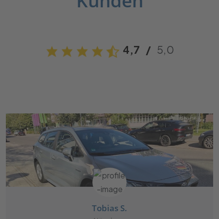
Kunden
4,7
/
5,0
Tobias S.