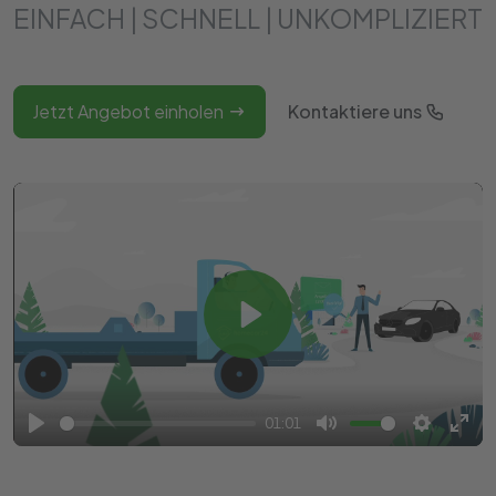
EINFACH | SCHNELL | UNKOMPLIZIERT
Jetzt Angebot einholen
Kontaktiere uns
Play
01:01
Play
Mute
Settings
Ente
full