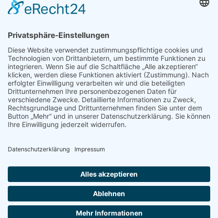
Autos kaufen
Support
Kontakt
FAQ
Connect social
©homecar24 ltd 2026. Version: 3.5.7
Datenschutz
Impressum
AGB Händler
AGB Verbraucher
Über uns