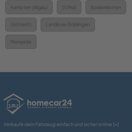
Kempten (Allgäu)
50968
Bodenkirchen
Uichteritz
Landkreis Böblingen
Mengede
Verkaufe dein Fahrzeug einfach und sicher online
[+]