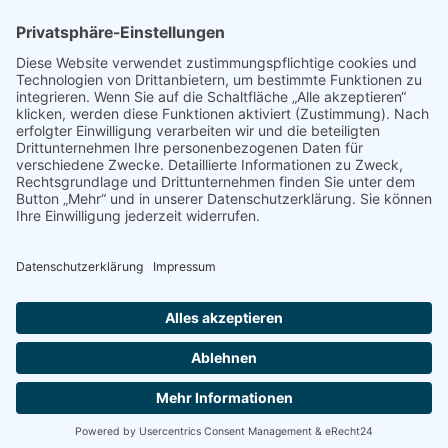
Autos kaufen
Support
Kontakt
FAQ
Connect social
©homecar24 ltd 2026. Version: 3.5.7
Datenschutz
Impressum
AGB Händler
AGB Verbraucher
Über uns