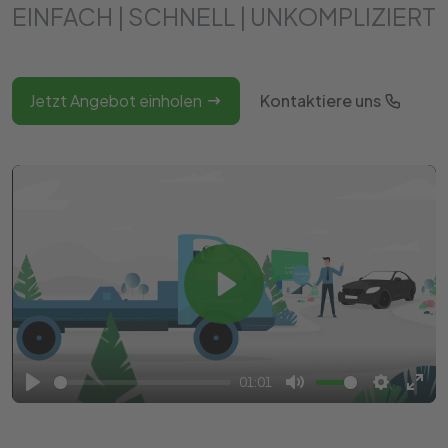
EINFACH | SCHNELL | UNKOMPLIZIERT
Jetzt Angebot einholen
Kontaktiere uns
Play
01:01
Play
Mute
Settings
Ente
full