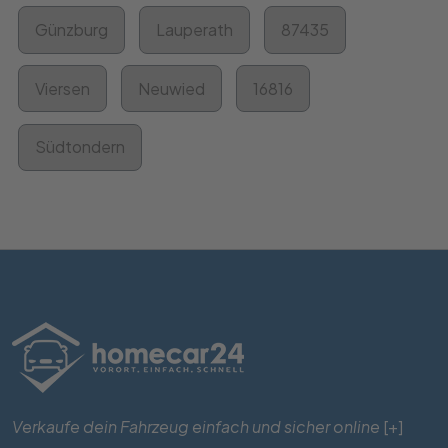
Günzburg
Lauperath
87435
Viersen
Neuwied
16816
Südtondern
Verkaufe dein Fahrzeug einfach und sicher online
[+]