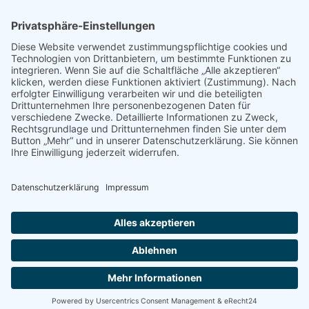
Autos kaufen
Support
Kontakt
FAQ
Connect social
©homecar24 ltd 2026. Version: 3.5.7
Datenschutz
Impressum
AGB Händler
AGB Verbraucher
Über uns