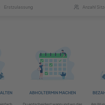
HALTEN
ABHOLTERMIN MACHEN
BEZA
einfach
Du entscheidest wann und wo das
Am Wuns