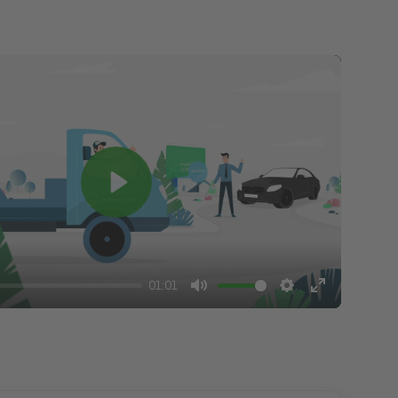
Play
01:01
Mute
Settings
Enter
fullscreen