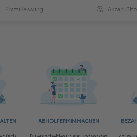
HALTEN
ABHOLTERMIN MACHEN
BEZA
einfach
Du entscheidest wann und wo das
Am Wuns