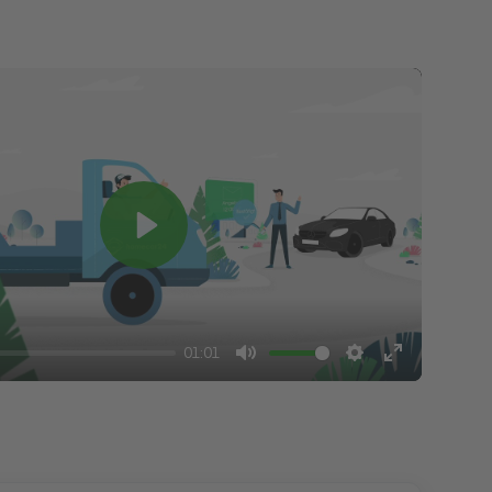
Play
01:01
Mute
Settings
Enter
fullscreen