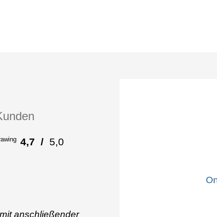
Kunden
4,7
/
5,0
On
 mit anschließender