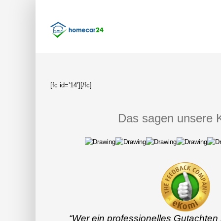
Skip
to
content
[fc id=’14’][/fc]
Das sagen unsere 
“Wer ein professionelles Gutachten