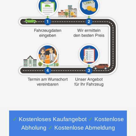
✓
Kostenloses Kaufangebot
✓
Kostenlose
Abholung
✓
Kostenlose Abmeldung