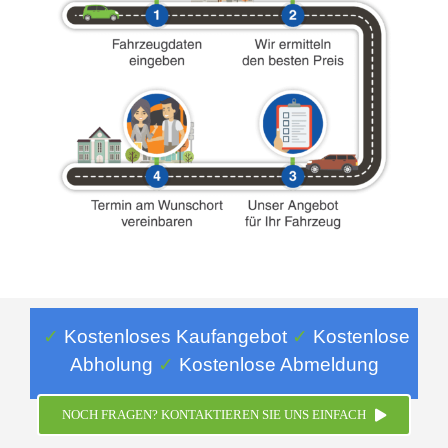
✓
Kostenloses Kaufangebot
✓
Kostenlose
Abholung
✓
Kostenlose
Abmeldung
NOCH FRAGEN? KONTAKTIEREN SIE UNS EINFACH